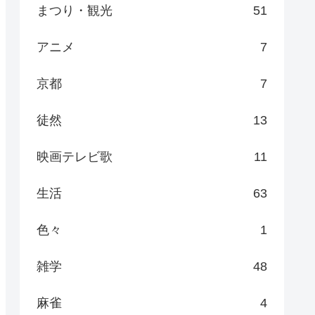
まつり・観光
51
アニメ
7
京都
7
徒然
13
映画テレビ歌
11
生活
63
色々
1
雑学
48
麻雀
4