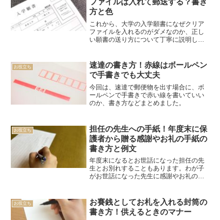
ファイルは入れて郵送する？書き
方と色
これから、大学の入学願書になぜクリア
ファイルを入れるのがダメなのか、正し
い願書の送り方について丁寧に説明して
いきますね。
速達の書き方！赤線はボールペン
お役立ち
で手書きでも大丈夫
今回は、速達で郵便物を出す場合に、ボ
ールペンで手書きで赤い線を書いていい
のか、書き方などまとめました。
担任の先生への手紙！年度末に保
お役立ち
護者から贈る感謝やお礼の手紙の
書き方と例文
年度末になるとお世話になった担任の先
生とお別れすることもあります。わが子
がお世話になった先生に感謝やお礼の気
持ちを伝えたい方もいるでしょう。ここ
では、わが子がお世話になった担任の先
生に保護者がお礼や感謝の手紙を書く時
お賽銭としてお札を入れる封筒の
お役立ち
の書き方や例文を紹介しま...
書き方！供えるときのマナー