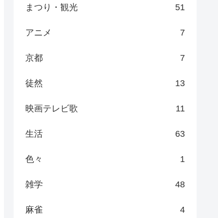
まつり・観光
51
アニメ
7
京都
7
徒然
13
映画テレビ歌
11
生活
63
色々
1
雑学
48
麻雀
4