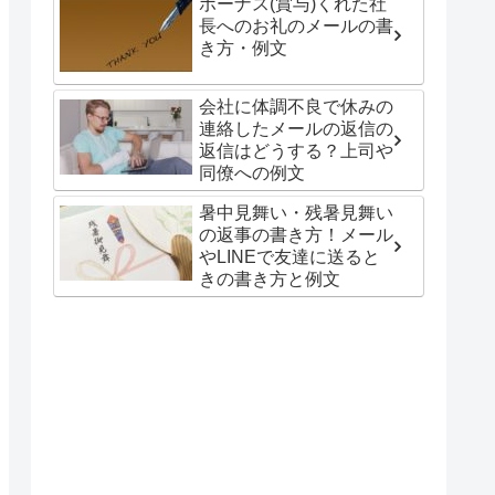
ボーナス(賞与)くれた社
長へのお礼のメールの書
き方・例文
会社に体調不良で休みの
連絡したメールの返信の
返信はどうする？上司や
同僚への例文
暑中見舞い・残暑見舞い
の返事の書き方！メール
やLINEで友達に送ると
きの書き方と例文