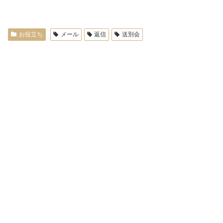
お役立ち
メール
返信
送別会