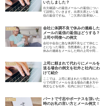
いたしました？
出欠確認への返信メールへの返信につい
て説明していきます。出席欠席という返
信の返信ですね。「ご欠席の旨承知いた
しました」ということを書いておけばよ
いです。
会社に体調不良で休みの連絡した
お役立ち
メールの返信の返信はどうする？
上司や同僚への例文
会社や会合に急な体調不良などで休むこ
とになった場合、当然連絡しますよね。
休みの連絡をメールした時の上司や同僚
からの返信に返信する例文など紹介しま
す。
上司に頼まれて代わりにメールを
お役立ち
送る場合の例文を社外と社内にわ
けて紹介
ここでは、上司に頼まれたり指示された
りで代理でメールを送る場合の書き方や
例文などを社外、社内に分けて紹介しま
す。
パートで寸志やボーナスを頂いた
お役立ち
時のお礼の言い方とメール例文！