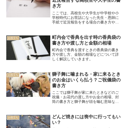
近況報告する高校生や大学生の書
き方
ここでは、高校生や大学生が中学校や小
学校時代にお世話になった先生・恩師に
手紙で近況報告をする場合の書き方や例
文を紹介していきます。
町内会で香典を出す時の香典袋の
お役立ち
書き方や渡し方と金額の相場
町内会で香典を渡すときの香典袋の書き
方や渡し方、金額の相場などについて詳
しく解説していきます。
獅子舞に噛まれる・家に来るとき
お役立ち
のお金はいくら払う？ご祝儀袋の
書き方
ここでは獅子舞が家に来たときなどのご
祝儀・お花代の渡し方やお金の相場、封
筒の書き方と獅子舞が頭を噛む意味など
解説していきます。
どんど焼きには喪中に行ってもい
お役立ち
い？