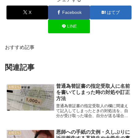
X
Facebook
はてブ
LINE
おすすめ記事
関連記事
普通為替証書の指定受取人に名前
お役立ち
を書いてしまった時の対処や訂正
方法
普通為替証書の指定受取人の欄に間違え
て記入してしまったときの対処法を、自
分が受け取った場合、自分が送る場合そ
れぞれ解説します。
恩師への手紙の文例・久しぶりに
お役立ち